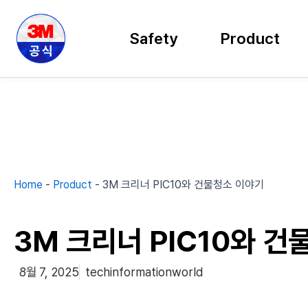
콘
텐
Safety
Product
츠
로
건
너
뛰
기
Home
-
Product
-
3M 크리너 PIC10와 건물청소 이야기
3M 크리너 PIC10와 
8월 7, 2025
techinformationworld