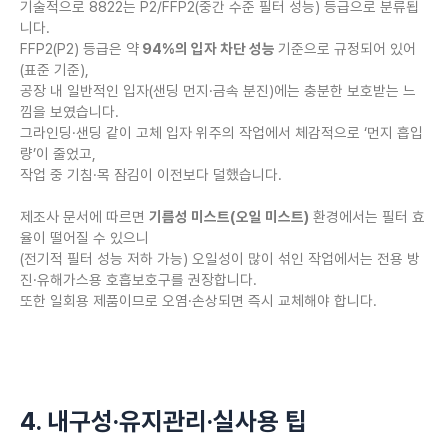
기술적으로 8822는 P2/FFP2(중간 수준 필터 성능) 등급으로 분류됩
니다.
FFP2(P2) 등급은 약
94%의 입자 차단 성능
기준으로 규정되어 있어
(표준 기준),
공장 내 일반적인 입자(샌딩 먼지·금속 분진)에는 충분한 보호받는 느
낌을 보였습니다.
그라인딩·샌딩 같이 고체 입자 위주의 작업에서 체감적으로 ‘먼지 흡입
량’이 줄었고,
작업 중 기침·목 잠김이 이전보다 덜했습니다.
제조사 문서에 따르면
기름성 미스트(오일 미스트)
환경에서는 필터 효
율이 떨어질 수 있으니
(전기적 필터 성능 저하 가능) 오일성이 많이 섞인 작업에서는 전용 방
진·유해가스용 호흡보호구를 권장합니다.
또한 일회용 제품이므로 오염·손상되면 즉시 교체해야 합니다.
4. 내구성·유지관리·실사용 팁