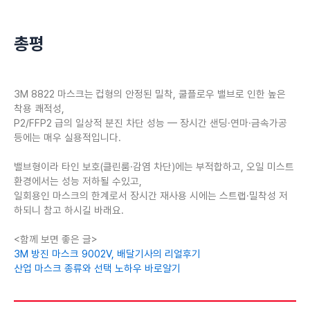
총평
3M 8822 마스크는
컵형의 안정된 밀착, 쿨플로우 밸브로 인한 높은
착용 쾌적성,
P2/FFP2 급의 일상적 분진 차단 성능 — 장시간 샌딩·연마·금속가공
등에는 매우 실용적입니다.
밸브형이라 타인 보호(클린룸·감염 차단)에는 부적합하고, 오일 미스트
환경에서는 성능 저하될 수있고,
일회용인 마스크의 한계로서 장시간 재사용 시에는 스트랩·밀착성 저
하되니 참고 하시길 바래요.
<함께 보면 좋은 글>
3M 방진 마스크 9002V, 배달기사의 리얼후기
산업 마스크 종류와 선택 노하우 바로알기