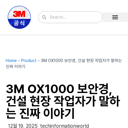
콘
텐
Search
Search
츠
로
건
너
뛰
기
Home
-
Product
-
3M OX1000 보안경, 건설 현장 작업자가 말하는
진짜 이야기
3M OX1000 보안경,
건설 현장 작업자가 말하
는 진짜 이야기
12월 19, 2025
techinformationworld