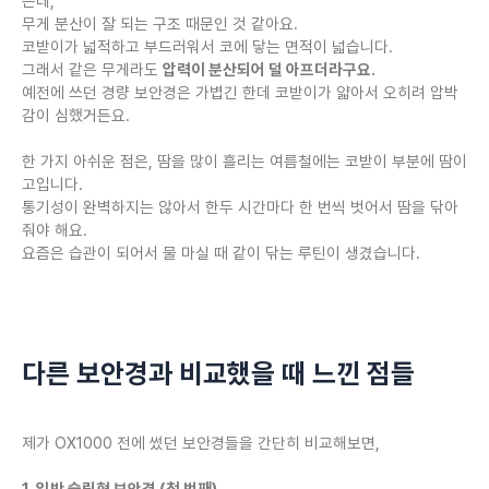
는데,
무게 분산이 잘 되는 구조 때문인 것 같아요.
코받이가 넓적하고 부드러워서 코에 닿는 면적이 넓습니다.
그래서 같은 무게라도
압력이 분산되어 덜 아프더라구요.
예전에 쓰던 경량 보안경은 가볍긴 한데 코받이가 얇아서 오히려 압박
감이 심했거든요.
한 가지 아쉬운 점은, 땀을 많이 흘리는 여름철에는 코받이 부분에 땀이
고입니다.
통기성이 완벽하지는 않아서 한두 시간마다 한 번씩 벗어서 땀을 닦아
줘야 해요.
요즘은 습관이 되어서 물 마실 때 같이 닦는 루틴이 생겼습니다.
다른 보안경과 비교했을 때 느낀 점들
제가 OX1000 전에 썼던 보안경들을 간단히 비교해보면,
1. 일반 슬림형 보안경 (첫 번째)