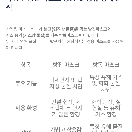
석
산업용 마스크는 크게
분진(입자상 물질)을 막는 방진마스크
와
가스·증기(가스상 물질)를 막는 방독마스크
로 나뉩니다.
두 가지 유해 물질이 모두 발생하는 현장에서는
겸용 마스크
를 사용해
야 합니다.
항목
방진 마스크
방독 마스크
특정 유해 가스
미세먼지 및 입
주요 기능
및 화학 물질
자성 물질 차단
차단
건설 현장, 제
화학 공장, 실
사용 환경
조업체 등 먼지
험실 등 유해
가 많은 환경
가스 환경
특정 유해 물질
가볍고 착용감