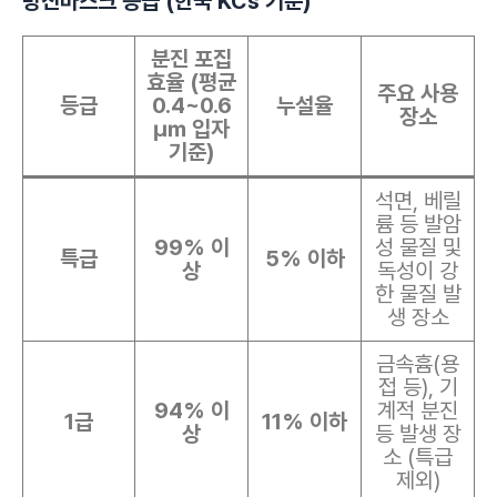
방진마스크 등급 (한국 KCs 기준)
분진 포집
효율 (평균
주요 사용
등급
0.4~0.6
누설율
장소
㎛ 입자
기준)
석면, 베릴
륨 등 발암
99% 이
성 물질 및
특급
5% 이하
상
독성이 강
한 물질 발
생 장소
금속흄(용
접 등), 기
94% 이
계적 분진
1급
11% 이하
상
등 발생 장
소 (특급
제외)