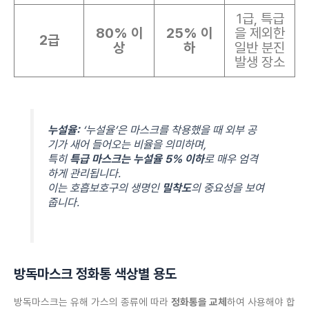
1급, 특급
80% 이
25% 이
을 제외한
2급
상
하
일반 분진
발생 장소
누설율:
‘누설율’은 마스크를 착용했을 때 외부 공
기가 새어 들어오는 비율을 의미하며,
특히
특급 마스크는 누설율 5% 이하
로 매우 엄격
하게 관리됩니다.
이는 호흡보호구의 생명인
밀착도
의 중요성을 보여
줍니다.
방독마스크 정화통 색상별 용도
방독마스크는 유해 가스의 종류에 따라
정화통을 교체
하여 사용해야 합