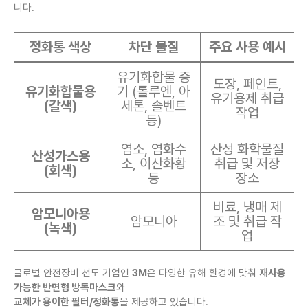
니다.
정화통 색상
차단 물질
주요 사용 예시
유기화합물 증
도장, 페인트,
유기화합물용
기 (톨루엔, 아
유기용제 취급
(갈색)
세톤, 솔벤트
작업
등)
염소, 염화수
산성 화학물질
산성가스용
소, 이산화황
취급 및 저장
(회색)
등
장소
비료, 냉매 제
암모니아용
암모니아
조 및 취급 작
(녹색)
업
글로벌 안전장비 선도 기업인
3M
은 다양한 유해 환경에 맞춰
재사용
가능한 반면형 방독마스크
와
교체가 용이한 필터/정화통
을 제공하고 있습니다.