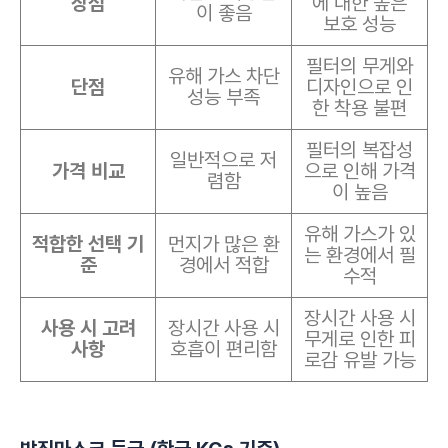
장점
에 대한 높은
이 좋음
보호 성능
필터의 무게와
유해 가스 차단
단점
디자인으로 인
성능 부족
한 착용 불편
필터의 복잡성
일반적으로 저
가격 비교
으로 인해 가격
렴함
이 높음
유해 가스가 있
적합한 선택 기
먼지가 많은 환
는 환경에서 필
준
경에서 적합
수적
장시간 사용 시
사용 시 고려
장시간 사용 시
무게로 인한 피
사항
호흡이 편리함
로감 유발 가능