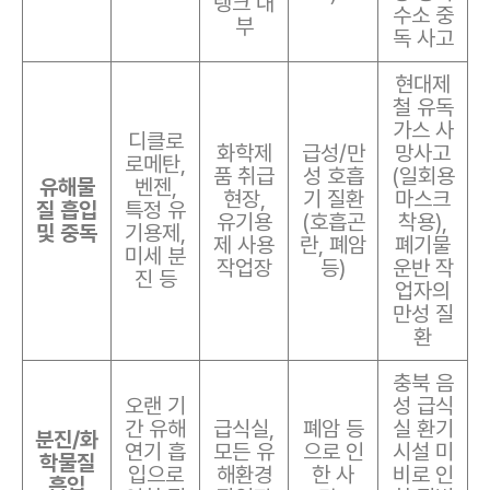
탱크 내
수소 중
부
독 사고
현대제
철 유독
가스 사
디클로
화학제
급성/만
망사고
로메탄,
품 취급
성 호흡
(일회용
유해물
벤젠,
현장,
기 질환
마스크
질 흡입
특정 유
유기용
(호흡곤
착용),
및 중독
기용제,
제 사용
란, 폐암
폐기물
미세 분
작업장
등)
운반 작
진 등
업자의
만성 질
환
충북 음
오랜 기
성 급식
간 유해
급식실,
폐암 등
실 환기
분진/화
연기 흡
모든 유
으로 인
시설 미
학물질
입으로
해환경
한 사
비로 인
흡입