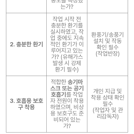
농도를 측정했
는가?
작업 시작 전
충분한 환기를
실시하였고, 작
환풍기/송풍기
업 중에도 지속
설치 및 작동
2. 충분한 환기
적인 환기가 이
확인 필수
루어지고 있는
(작업반장)
가? (유해가스
발생 시 강제
환기 필수)
적합한
송기마
스크 또는 공기
개인 지급 및
호흡기
를 작업
착용 상태 확인
3. 호흡용 보호
자 전원이 착용
필수
구 착용
하였으며, 비상
(작업자 및 관
용 보호구도 준
리감독자)
비되어 있는
가?