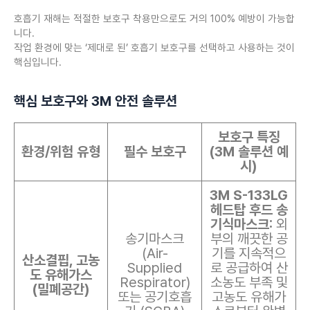
호흡기 재해는 적절한 보호구 착용만으로도 거의 100% 예방이 가능합
니다.
작업 환경에 맞는 ‘제대로 된’ 호흡기 보호구를 선택하고 사용하는 것이
핵심입니다.
핵심 보호구와 3M 안전 솔루션
보호구 특징
환경/위험 유형
필수 보호구
(3M 솔루션 예
시)
3M S-133LG
헤드탑 후드 송
기식마스크:
외
송기마스크
부의 깨끗한 공
(Air-
기를 지속적으
산소결핍, 고농
Supplied
로 공급하여 산
도 유해가스
Respirator)
소농도 부족 및
(밀폐공간)
또는 공기호흡
고농도 유해가