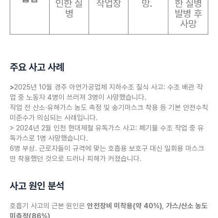
인한 질
작업장
망.
한 질병
병
발병 후
사망
주요 사고 사례
>
2025년 10월 경주 아연가공업체 지하수조 질식 사고: 수조 배관 작
업 중 노동자 4명이 쓰러져 3명이 사망했습니다.
작업 전 산소·유해가스 농도 측정 및 송기마스크 착용 등 기본 안전수칙
미준수가 의심되는 사례입니다.
> 2024년 2월 인천 현대제철 유독가스 사고: 폐기물 수조 작업 중 유
독가스로 1명 사망했습니다.
6명 부상. 근로자들이 규격에 맞는 호흡용 보호구 대신 일회용 마스크
만 착용했던 것으로 드러나 피해가 커졌습니다.
사고 원인 분석
호흡기 사고의 근본 원인은
안전장비 미착용(약 40%)
,
가스/산소 농도
미측정(86%)
,