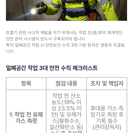
호흡기 관련 사고의 재발을 막기 위해서는 작업 전/중/후의 체계적인
안전 관리 시스템이 반드시 구축되어야 합니다.
특히 밀폐공간 작업 시 안전보건 수칙 3대 기본 원칙은 생명과 직결됩
니다.
밀폐공간 작업 3대 안전 수칙 체크리스트
항목
점검 내용
조치 및 책임자
작업 전 산소
농도(18% 이
상 23.5% 미
휴대용 가스 측
1. 작업 전 유해
만) 및 유해가
정기로 측정 후
가스 측정
스(황화수소,
기록 필수
일산화탄소 등)
(관리감독자)