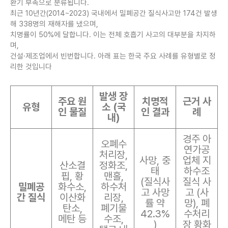
환기 부족으로 분류됩니다.
최근 10년간(2014~2023) 국내에서 밀폐공간 질식사고만 174건 발생
해 338명의 재해자를 냈으며,
치명률이 50%에 달합니다. 이는 전체 호흡기 사고의 대부분을 차지하
며,
건설·제조업에서 빈번합니다. 아래 표는 한국 주요 사례를 유형별로 정
리한 것입니다
발생 장
주요 원
치명적
근거 사
유형
소 (국
인 물질
인 결과
례
내)
경주 아
오폐수
연가공
처리장,
사망, 중
업체 지
산소결
정화조,
태
하수조
핍, 황
맨홀,
(질식사
질식 사
밀폐공
화수소,
하수처
고 사망
고 (사
간 질식
이산화
리장,
률 약
망), 폐
탄소,
폐기물
42.3%
수처리
메탄 등
수조,
)
장 황화