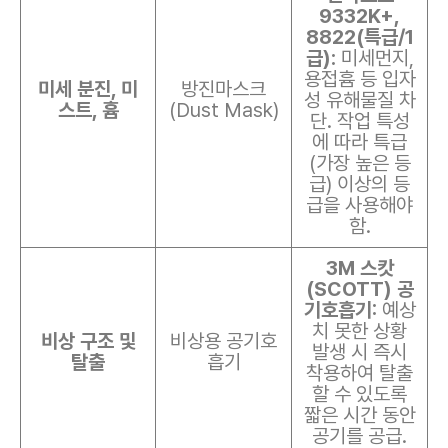
9332K+,
8822(특급/1
급):
미세먼지,
용접흄 등 입자
미세 분진, 미
방진마스크
성 유해물질 차
스트, 흄
(Dust Mask)
단. 작업 특성
에 따라 특급
(가장 높은 등
급) 이상의 등
급을 사용해야
함.
3M 스캇
(SCOTT) 공
기호흡기:
예상
치 못한 상황
비상 구조 및
비상용 공기호
발생 시 즉시
탈출
흡기
착용하여 탈출
할 수 있도록
짧은 시간 동안
공기를 공급.