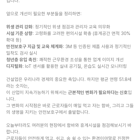
입니다.
앞으로 개선이 필요한 부분들을 정리하면:
위생 관리 강화
: 정기적인 위생 점검과 관리자 교육 의무화
시설 기준 상향
: 고령화를 고려한 편의시설 확충 (휴게공간 면적 30%
확대 등)
안전보호구 지급 및 교육 체계화
: 3M 등 인증된 제품 사용과 정기적인
밀착도 검사 실시
청년층 유입 촉진
: 쾌적한 근무환경 조성을 통한 업계 이미지 개선
디지털화
: IoT 센서를 활용한 실내 공기질, 온습도 실시간 모니터링
건설업은 우리나라 경제의 중요한 축입니다. 하지만 평균 연령 51.8세
라는 숫자는,
이 산업이 지속가능하기 위해서는
근본적인 변화가 필요하다는 신호
입
니다.
그 변화의 시작점은 바로 근로자들이 매일 먹고 자는 함바, 그리고 그들
의 생명을 지키는 안전보호구에서 출발합니다.
오늘부터라도 여러분의 현장에서 함바와 휴게시설을 점검해보시기 바
랍니다.
근로자들이 안전하게 먹고, 쉬고, 숨 쉴 수 있는 환경이야말로 진정한