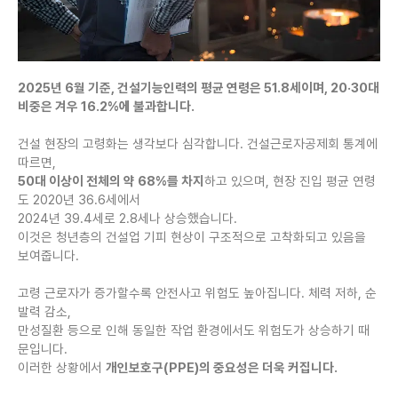
2025년 6월 기준, 건설기능인력의 평균 연령은 51.8세이며, 20·30대
비중은 겨우 16.2%에 불과합니다.
건설 현장의 고령화는 생각보다 심각합니다. 건설근로자공제회 통계에
따르면,
50대 이상이 전체의 약 68%를 차지
하고 있으며, 현장 진입 평균 연령
도 2020년 36.6세에서
2024년 39.4세로 2.8세나 상승했습니다.
이것은 청년층의 건설업 기피 현상이 구조적으로 고착화되고 있음을
보여줍니다.
고령 근로자가 증가할수록 안전사고 위험도 높아집니다. 체력 저하, 순
발력 감소,
만성질환 등으로 인해 동일한 작업 환경에서도 위험도가 상승하기 때
문입니다.
이러한 상황에서
개인보호구(PPE)의 중요성은 더욱 커집니다.