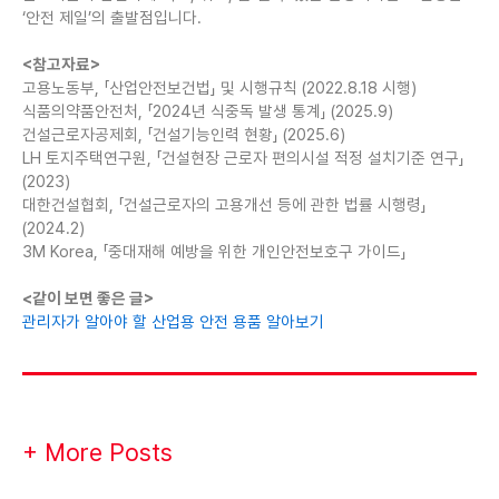
‘안전 제일’의 출발점입니다.
<참고자료>
고용노동부, 「산업안전보건법」 및 시행규칙 (2022.8.18 시행)
식품의약품안전처, 「2024년 식중독 발생 통계」 (2025.9)
건설근로자공제회, 「건설기능인력 현황」 (2025.6)
LH 토지주택연구원, 「건설현장 근로자 편의시설 적정 설치기준 연구」
(2023)
대한건설협회, 「건설근로자의 고용개선 등에 관한 법률 시행령」
(2024.2)
3M Korea, 「중대재해 예방을 위한 개인안전보호구 가이드」
<같이 보면 좋은 글>
관리자가 알아야 할 산업용 안전 용품 알아보기
+ More Posts