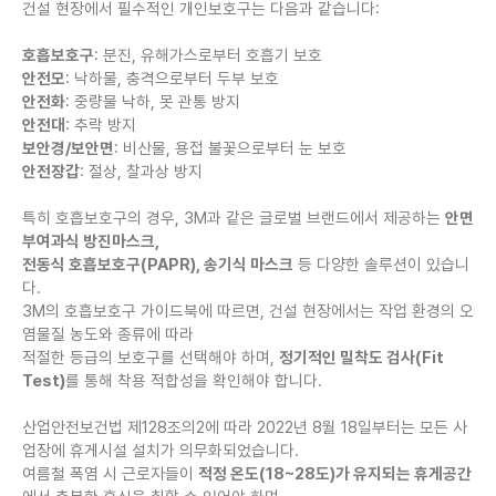
건설 현장에서 필수적인 개인보호구는 다음과 같습니다:
호흡보호구
: 분진, 유해가스로부터 호흡기 보호
안전모
: 낙하물, 충격으로부터 두부 보호
안전화
: 중량물 낙하, 못 관통 방지
안전대
: 추락 방지
보안경/보안면
: 비산물, 용접 불꽃으로부터 눈 보호
안전장갑
: 절상, 찰과상 방지
특히 호흡보호구의 경우, 3M과 같은 글로벌 브랜드에서 제공하는
안면
부여과식 방진마스크,
전동식 호흡보호구(PAPR), 송기식 마스크
등 다양한 솔루션이 있습니
다.
3M의 호흡보호구 가이드북에 따르면, 건설 현장에서는 작업 환경의 오
염물질 농도와 종류에 따라
적절한 등급의 보호구를 선택해야 하며,
정기적인 밀착도 검사(Fit
Test)
를 통해 착용 적합성을 확인해야 합니다.
산업안전보건법 제128조의2에 따라 2022년 8월 18일부터는 모든 사
업장에 휴게시설 설치가 의무화되었습니다.
여름철 폭염 시 근로자들이
적정 온도(18~28도)가 유지되는 휴게공간