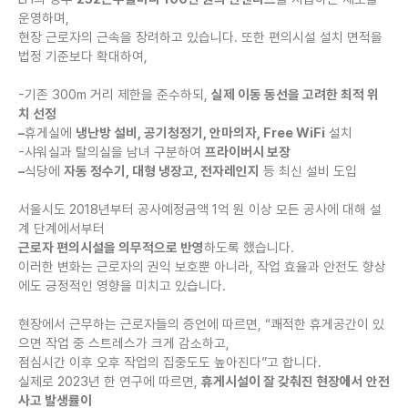
운영하며,
현장 근로자의 근속을 장려하고 있습니다. 또한 편의시설 설치 면적을
법정 기준보다 확대하여,
-기존 300m 거리 제한을 준수하되,
실제 이동 동선을 고려한 최적 위
치 선정
–
휴게실에
냉난방 설비, 공기청정기, 안마의자, Free WiFi
설치
-샤워실과 탈의실을 남녀 구분하여
프라이버시 보장
–
식당에
자동 정수기, 대형 냉장고, 전자레인지
등 최신 설비 도입
서울시도 2018년부터 공사예정금액 1억 원 이상 모든 공사에 대해 설
계 단계에서부터
근로자 편의시설을 의무적으로 반영
하도록 했습니다.
이러한 변화는 근로자의 권익 보호뿐 아니라, 작업 효율과 안전도 향상
에도 긍정적인 영향을 미치고 있습니다.
현장에서 근무하는 근로자들의 증언에 따르면, “쾌적한 휴게공간이 있
으면 작업 중 스트레스가 크게 감소하고,
점심시간 이후 오후 작업의 집중도도 높아진다”고 합니다.
실제로 2023년 한 연구에 따르면,
휴게시설이 잘 갖춰진 현장에서 안전
사고 발생률이