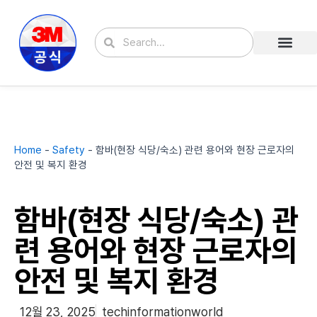
콘
텐
Search
Search
츠
로
건
너
뛰
기
Home
-
Safety
-
함바(현장 식당/숙소) 관련 용어와 현장 근로자의
안전 및 복지 환경
함바(현장 식당/숙소) 관
련 용어와 현장 근로자의
안전 및 복지 환경
12월 23, 2025
techinformationworld